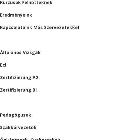
Kurzusok Felnőtteknek
Eredményeink
Kapcsolataink Más Szervezetekkel
VIZSGÁK
Általános Vizsgák
Ecl
Zertifizierung A2
Zertifizierung B1
ÁLLÁSAJÁNLATOK
Pedagógusok
Szakkörvezetők
Önkéntesek, Gyakornokok