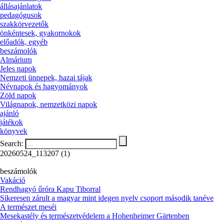
állásajánlatok
pedagógusok
szakkörvezetők
önkéntesek, gyakornokok
előadók, egyéb
beszámolók
Almárium
Jeles napok
Nemzeti ünnepek, hazai tájak
Névnapok és hagyományok
Zöld napok
Világnapok, nemzetközi napok
ajánló
játékok
könyvek
Search:
20260524_113207 (1)
beszámolók
Vakáció
Rendhagyó űróra Kapu Tiborral
Sikeresen zárult a magyar mint idegen nyelv csoport második tanéve
A természet meséi
Mesekastély és természetvédelem a Hohenheimer Gärtenben