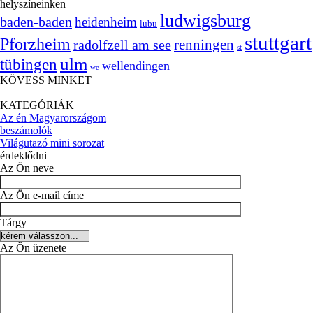
helyszíneinken
ludwigsburg
baden-baden
heidenheim
lubu
stuttgart
Pforzheim
radolfzell am see
renningen
st
ulm
tübingen
wellendingen
we
KÖVESS MINKET
KATEGÓRIÁK
Az én Magyarországom
beszámolók
Világutazó mini sorozat
érdeklődni
Az Ön neve
Az Ön e-mail címe
Tárgy
Az Ön üzenete