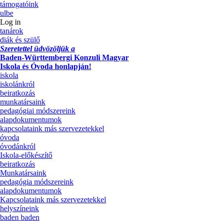
támogatóink
ulbe
Log in
tanárok
diák és szülő
Szeretettel üdvözöljük a
Baden-Württembergi Konzuli Magyar
Iskola és Óvoda honlapján!
iskola
iskolánkról
beiratkozás
munkatársaink
pedagógiai módszereink
alapdokumentumok
kapcsolataink más szervezetekkel
óvoda
óvodánkról
Iskola-előkészítő
beiratkozás
Munkatársaink
pedagógia módszereink
alapdokumentumok
Kapcsolataink más szervezetekkel
helyszíneink
baden baden