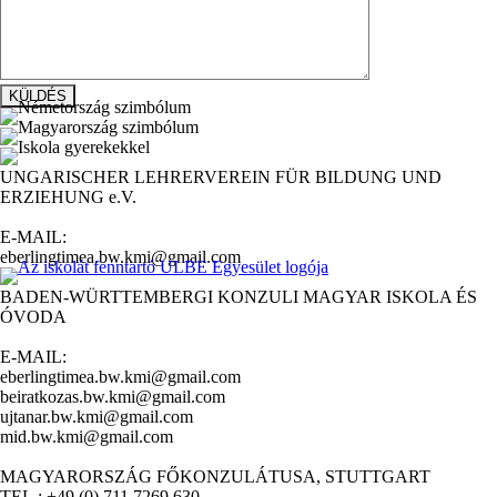
UNGARISCHER LEHRERVEREIN FÜR BILDUNG UND
ERZIEHUNG e.V.
E-MAIL:
eberlingtimea.bw.kmi@gmail.com
BADEN-WÜRTTEMBERGI KONZULI MAGYAR ISKOLA ÉS
ÓVODA
E-MAIL:
eberlingtimea.bw.kmi@gmail.com
beiratkozas.bw.kmi@gmail.com
ujtanar.bw.kmi@gmail.com
mid.bw.kmi@gmail.com
MAGYARORSZÁG FŐKONZULÁTUSA, STUTTGART
TEL.: +49 (0) 711 7269 630