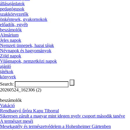
állásajánlatok
pedagógusok
szakkörvezetők
önkéntesek, gyakornokok
előadók, egyéb
beszámolók
Almárium
Jeles napok
Nemzeti ünnepek, hazai tájak
Névnapok és hagyományok
Zöld napok
Világnapok, nemzetközi napok
ajánló
játékok
könyvek
Search:
20260524_162306 (2)
beszámolók
Vakáció
Rendhagyó űróra Kapu Tiborral
Sikeresen zárult a magyar mint idegen nyelv csoport második tanéve
A természet meséi
Mesekastély és természetvédelem a Hohenheimer Gärtenben