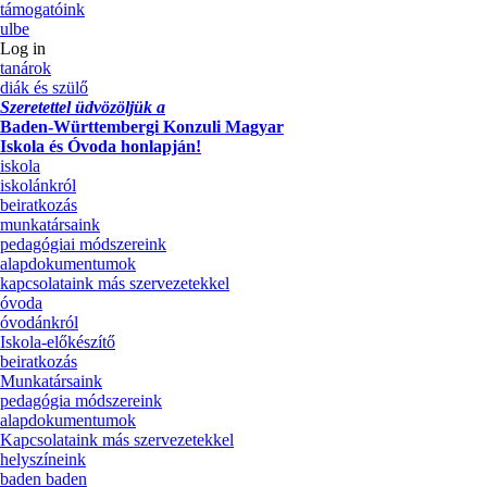
támogatóink
ulbe
Log in
tanárok
diák és szülő
Szeretettel üdvözöljük a
Baden-Württembergi Konzuli Magyar
Iskola és Óvoda honlapján!
iskola
iskolánkról
beiratkozás
munkatársaink
pedagógiai módszereink
alapdokumentumok
kapcsolataink más szervezetekkel
óvoda
óvodánkról
Iskola-előkészítő
beiratkozás
Munkatársaink
pedagógia módszereink
alapdokumentumok
Kapcsolataink más szervezetekkel
helyszíneink
baden baden