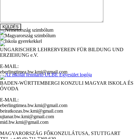
UNGARISCHER LEHRERVEREIN FÜR BILDUNG UND
ERZIEHUNG e.V.
E-MAIL:
eberlingtimea.bw.kmi@gmail.com
BADEN-WÜRTTEMBERGI KONZULI MAGYAR ISKOLA ÉS
ÓVODA
E-MAIL:
eberlingtimea.bw.kmi@gmail.com
beiratkozas.bw.kmi@gmail.com
ujtanar.bw.kmi@gmail.com
mid.bw.kmi@gmail.com
MAGYARORSZÁG FŐKONZULÁTUSA, STUTTGART
TEL.: +49 (0) 711 7269 630