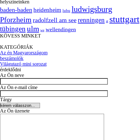
helyszíneinken
ludwigsburg
baden-baden
heidenheim
lubu
stuttgart
Pforzheim
radolfzell am see
renningen
st
ulm
tübingen
wellendingen
we
KÖVESS MINKET
KATEGÓRIÁK
Az én Magyarországom
beszámolók
Világutazó mini sorozat
érdeklődni
Az Ön neve
Az Ön e-mail címe
Tárgy
Az Ön üzenete