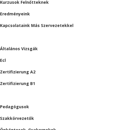
Kurzusok Felnőtteknek
Eredményeink
Kapcsolataink Más Szervezetekkel
VIZSGÁK
Általános Vizsgák
Ecl
Zertifizierung A2
Zertifizierung B1
ÁLLÁSAJÁNLATOK
Pedagógusok
Szakkörvezetők
Önkéntesek, Gyakornokok