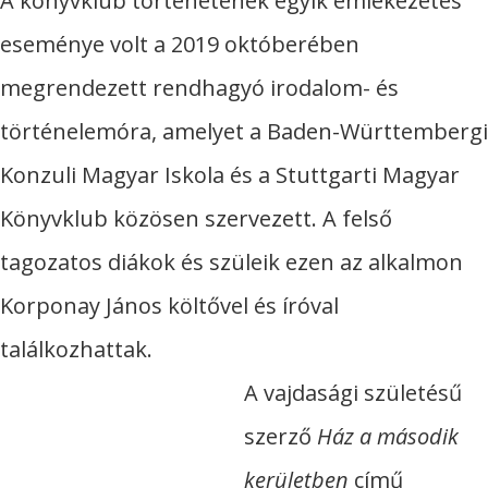
​A könyvklub történetének egyik emlékezetes
eseménye volt a 2019 októberében
megrendezett rendhagyó irodalom- és
történelemóra, amelyet a Baden-Württembergi
Konzuli Magyar Iskola és a Stuttgarti Magyar
Könyvklub közösen szervezett. A felső
tagozatos diákok és szüleik ezen az alkalmon
Korponay János költővel és íróval
találkozhattak.
A vajdasági születésű
szerző
Ház a második
kerületben
című