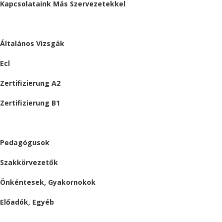
Kapcsolataink Más Szervezetekkel
VIZSGÁK
Általános Vizsgák
Ecl
Zertifizierung A2
Zertifizierung B1
ÁLLÁSAJÁNLATOK
Pedagógusok
Szakkörvezetők
Önkéntesek, Gyakornokok
Előadók, Egyéb
BESZÁMOLÓK