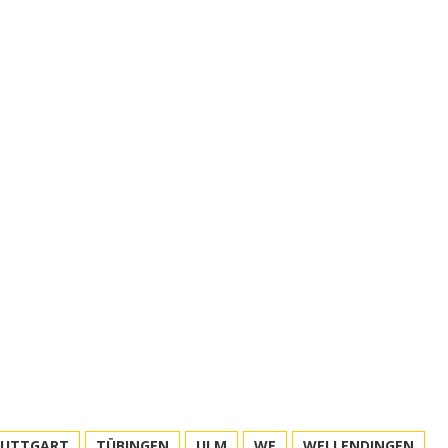
TUTTGART
TÜBINGEN
ULM
WE
WELLENDINGEN