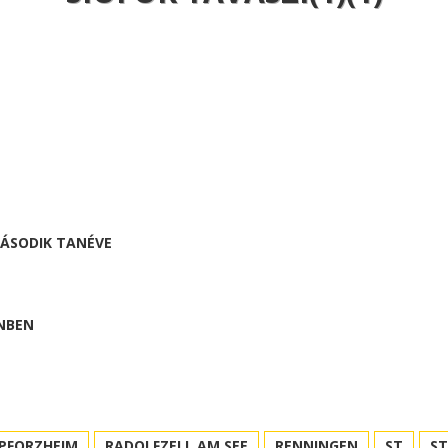
MÁSODIK TANÉVE
NBEN
PFORZHEIM
RADOLFZELL AM SEE
RENNINGEN
ST
S