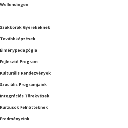
Wellendingen
ESEMÉNYEK
Szakkörök Gyerekeknek
Továbbképzések
Élménypedagógia
Fejlesztő Program
Kulturális Rendezvények
Szociális Programjaink
Integrációs Törekvések
Kurzusok Felnőtteknek
Eredményeink