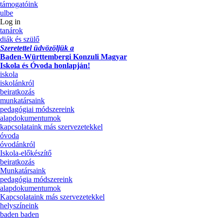
támogatóink
ulbe
Log in
tanárok
diák és szülő
Szeretettel üdvözöljük a
Baden-Württembergi Konzuli Magyar
Iskola és Óvoda honlapján!
iskola
iskolánkról
beiratkozás
munkatársaink
pedagógiai módszereink
alapdokumentumok
kapcsolataink más szervezetekkel
óvoda
óvodánkról
Iskola-előkészítő
beiratkozás
Munkatársaink
pedagógia módszereink
alapdokumentumok
Kapcsolataink más szervezetekkel
helyszíneink
baden baden