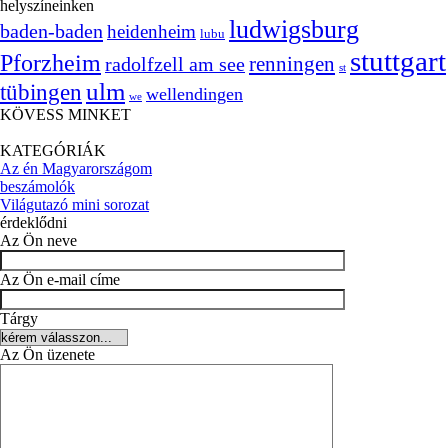
helyszíneinken
ludwigsburg
baden-baden
heidenheim
lubu
stuttgart
Pforzheim
radolfzell am see
renningen
st
ulm
tübingen
wellendingen
we
KÖVESS MINKET
KATEGÓRIÁK
Az én Magyarországom
beszámolók
Világutazó mini sorozat
érdeklődni
Az Ön neve
Az Ön e-mail címe
Tárgy
Az Ön üzenete