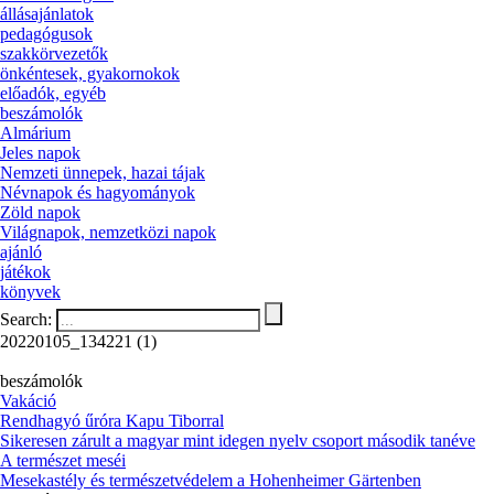
állásajánlatok
pedagógusok
szakkörvezetők
önkéntesek, gyakornokok
előadók, egyéb
beszámolók
Almárium
Jeles napok
Nemzeti ünnepek, hazai tájak
Névnapok és hagyományok
Zöld napok
Világnapok, nemzetközi napok
ajánló
játékok
könyvek
Search:
20220105_134221 (1)
beszámolók
Vakáció
Rendhagyó űróra Kapu Tiborral
Sikeresen zárult a magyar mint idegen nyelv csoport második tanéve
A természet meséi
Mesekastély és természetvédelem a Hohenheimer Gärtenben