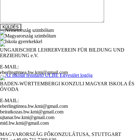
UNGARISCHER LEHRERVEREIN FÜR BILDUNG UND
ERZIEHUNG e.V.
E-MAIL:
eberlingtimea.bw.kmi@gmail.com
BADEN-WÜRTTEMBERGI KONZULI MAGYAR ISKOLA ÉS
ÓVODA
E-MAIL:
eberlingtimea.bw.kmi@gmail.com
beiratkozas.bw.kmi@gmail.com
ujtanar.bw.kmi@gmail.com
mid.bw.kmi@gmail.com
MAGYARORSZÁG FŐKONZULÁTUSA, STUTTGART
TEL.: +49 (0) 711 7269 630