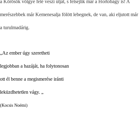
a Körösök völgye felé veszi útját, s felsejlik már a Hortobágy is!
A
merészebbek már Kemenesalja fölött lebegnek, de van, aki eljutott már
a turulmadárig.
„Az ember úgy szeretheti
legjobban a hazáját, ha folytonosan
ott él benne a megismerése iránti
leküzdhetetlen vágy. „
(Kocsis Noémi)