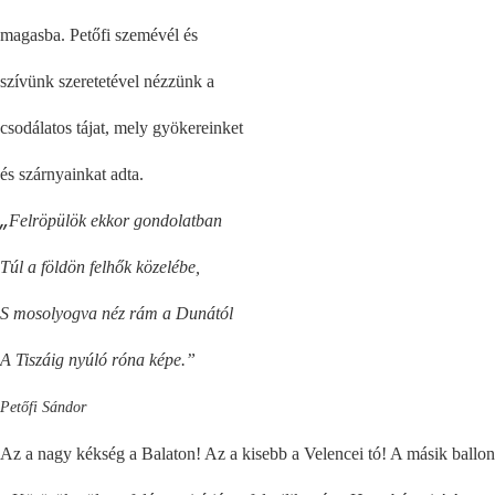
magasba. Petőfi szemévél és
szívünk szeretetével nézzünk a
csodálatos tájat, mely gyökereinket
és szárnyainkat adta.
„
Felröpülök ekkor gondolatban
Túl a földön felhők közelébe,
S mosolyogva néz rám a Dunától
A Tiszáig nyúló róna képe.”
Petőfi Sándor
Az a nagy kékség a Balaton! Az a kisebb a Velencei tó! A másik ballon