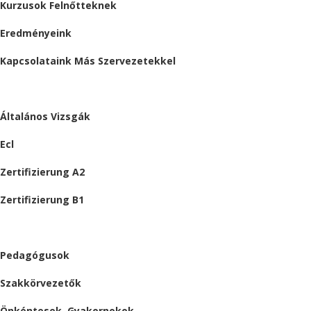
Kurzusok Felnőtteknek
Eredményeink
Kapcsolataink Más Szervezetekkel
VIZSGÁK
Általános Vizsgák
Ecl
Zertifizierung A2
Zertifizierung B1
ÁLLÁSAJÁNLATOK
Pedagógusok
Szakkörvezetők
Önkéntesek, Gyakornokok