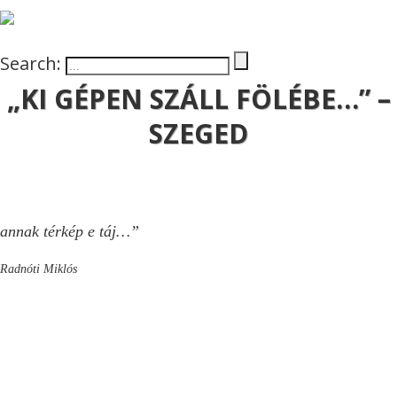
Search:
„KI GÉPEN SZÁLL FÖLÉBE…” –
SZEGED
annak térkép e táj…”
Radnóti Miklós