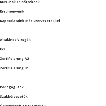
Kurzusok Felnőtteknek
Eredményeink
Kapcsolataink Más Szervezetekkel
VIZSGÁK
Általános Vizsgák
Ecl
Zertifizierung A2
Zertifizierung B1
ÁLLÁSAJÁNLATOK
Pedagógusok
Szakkörvezetők
Önkéntesek, Gyakornokok