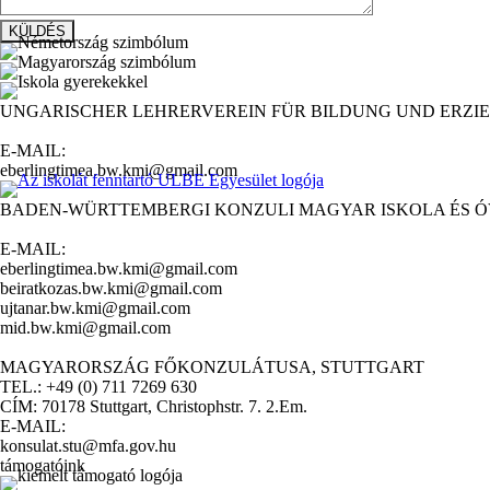
UNGARISCHER LEHRERVEREIN FÜR BILDUNG UND ERZIE
E-MAIL:
eberlingtimea.bw.kmi@gmail.com
BADEN-WÜRTTEMBERGI KONZULI MAGYAR ISKOLA ÉS 
E-MAIL:
eberlingtimea.bw.kmi@gmail.com
beiratkozas.bw.kmi@gmail.com
ujtanar.bw.kmi@gmail.com
mid.bw.kmi@gmail.com
MAGYARORSZÁG FŐKONZULÁTUSA, STUTTGART
TEL.: +49 (0) 711 7269 630
CÍM: 70178 Stuttgart, Christophstr. 7. 2.Em.
E-MAIL:
konsulat.stu@mfa.gov.hu
támogatóink