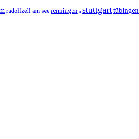
stuttgart
im
tübingen
radolfzell am see
renningen
st