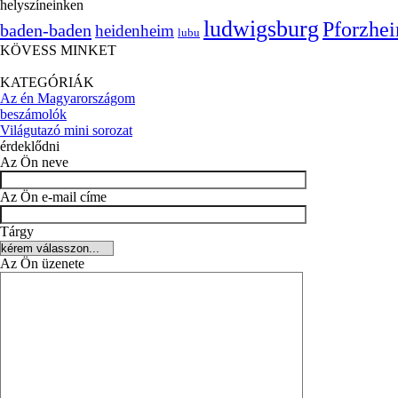
helyszíneinken
ludwigsburg
Pforzhe
baden-baden
heidenheim
lubu
KÖVESS MINKET
KATEGÓRIÁK
Az én Magyarországom
beszámolók
Világutazó mini sorozat
érdeklődni
Az Ön neve
Az Ön e-mail címe
Tárgy
Az Ön üzenete