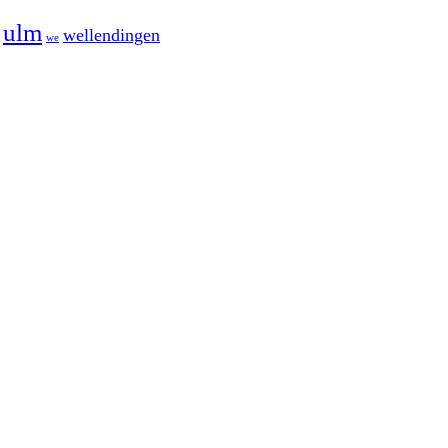
ulm
wellendingen
we