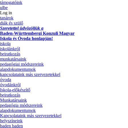
támogatóink
ulbe
Log in
tanárok
diák és szülő
Szeretettel üdvözöljük a
Baden-Württembergi Konzuli Magyar
Iskola és Óvoda honlapján!
iskola
iskolánkról
beiratkozás
munkatársaink
pedagógiai módszereink
alapdokumentumok
kapcsolataink más szervezetekkel
óvoda
óvodánkról
Iskola-előkészítő
beiratkozás
Munkatársaink
pedagógia módszereink
alapdokumentumok
Kapcsolataink más szervezetekkel
helyszíneink
baden baden