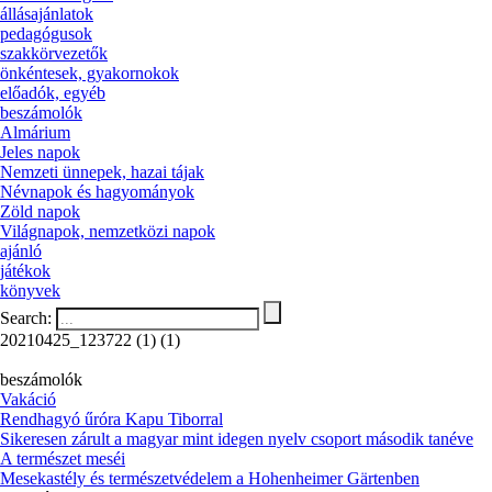
állásajánlatok
pedagógusok
szakkörvezetők
önkéntesek, gyakornokok
előadók, egyéb
beszámolók
Almárium
Jeles napok
Nemzeti ünnepek, hazai tájak
Névnapok és hagyományok
Zöld napok
Világnapok, nemzetközi napok
ajánló
játékok
könyvek
Search:
20210425_123722 (1) (1)
beszámolók
Vakáció
Rendhagyó űróra Kapu Tiborral
Sikeresen zárult a magyar mint idegen nyelv csoport második tanéve
A természet meséi
Mesekastély és természetvédelem a Hohenheimer Gärtenben