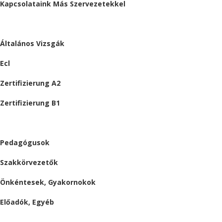
Kapcsolataink Más Szervezetekkel
VIZSGÁK
Általános Vizsgák
Ecl
Zertifizierung A2
Zertifizierung B1
ÁLLÁSAJÁNLATOK
Pedagógusok
Szakkörvezetők
Önkéntesek, Gyakornokok
Előadók, Egyéb
BESZÁMOLÓK