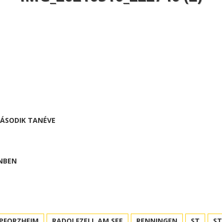
MÁSODIK TANÉVE
NBEN
PFORZHEIM
RADOLFZELL AM SEE
RENNINGEN
ST
S