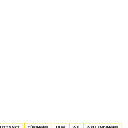
TUTTGART
TÜBINGEN
ULM
WE
WELLENDINGEN