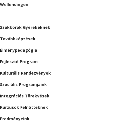
Wellendingen
ESEMÉNYEK
Szakkörök Gyerekeknek
Továbbképzések
Élménypedagógia
Fejlesztő Program
Kulturális Rendezvények
Szociális Programjaink
Integrációs Törekvések
Kurzusok Felnőtteknek
Eredményeink