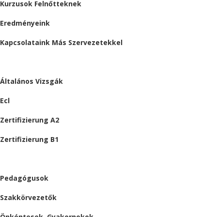
Kurzusok Felnőtteknek
Eredményeink
Kapcsolataink Más Szervezetekkel
VIZSGÁK
Általános Vizsgák
Ecl
Zertifizierung A2
Zertifizierung B1
ÁLLÁSAJÁNLATOK
Pedagógusok
Szakkörvezetők
Önkéntesek, Gyakornokok