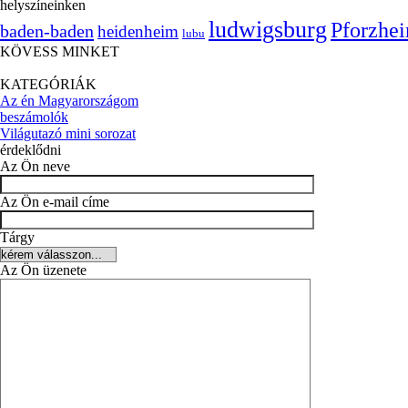
helyszíneinken
ludwigsburg
Pforzhe
baden-baden
heidenheim
lubu
KÖVESS MINKET
KATEGÓRIÁK
Az én Magyarországom
beszámolók
Világutazó mini sorozat
érdeklődni
Az Ön neve
Az Ön e-mail címe
Tárgy
Az Ön üzenete