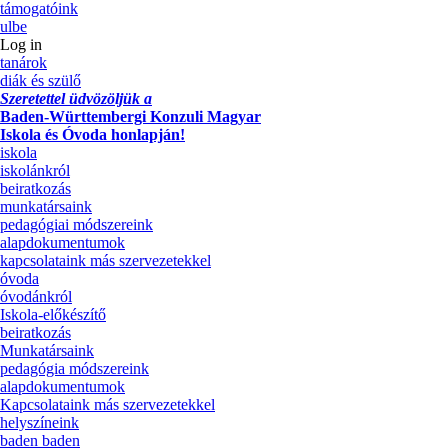
támogatóink
ulbe
Log in
tanárok
diák és szülő
Szeretettel üdvözöljük a
Baden-Württembergi Konzuli Magyar
Iskola és Óvoda honlapján!
iskola
iskolánkról
beiratkozás
munkatársaink
pedagógiai módszereink
alapdokumentumok
kapcsolataink más szervezetekkel
óvoda
óvodánkról
Iskola-előkészítő
beiratkozás
Munkatársaink
pedagógia módszereink
alapdokumentumok
Kapcsolataink más szervezetekkel
helyszíneink
baden baden