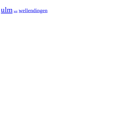
ulm
wellendingen
we