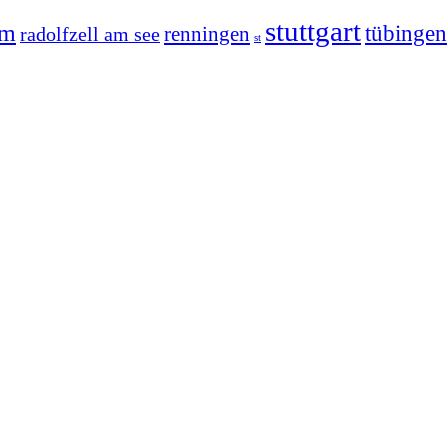
stuttgart
im
tübingen
radolfzell am see
renningen
st