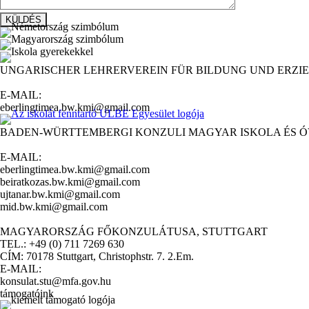
UNGARISCHER LEHRERVEREIN FÜR BILDUNG UND ERZIE
E-MAIL:
eberlingtimea.bw.kmi@gmail.com
BADEN-WÜRTTEMBERGI KONZULI MAGYAR ISKOLA ÉS 
E-MAIL:
eberlingtimea.bw.kmi@gmail.com
beiratkozas.bw.kmi@gmail.com
ujtanar.bw.kmi@gmail.com
mid.bw.kmi@gmail.com
MAGYARORSZÁG FŐKONZULÁTUSA, STUTTGART
TEL.: +49 (0) 711 7269 630
CÍM: 70178 Stuttgart, Christophstr. 7. 2.Em.
E-MAIL:
konsulat.stu@mfa.gov.hu
támogatóink