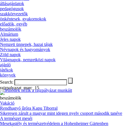
állásajánlatok
pedagógusok
szakkörvezetők
önkéntesek, gyakornokok
előadók, egyéb
beszámolók
Almárium
Jeles napok
Nemzeti ünnepek, hazai tájak
Névnapok és hagyományok
Zöld napok
Világnapok, nemzetközi napok
ajánló
játékok
könyvek
Search:
rajzpalyazat_marc_15
beszámolók
Vakáció
Rendhagyó űróra Kapu Tiborral
Sikeresen zárult a magyar mint idegen nyelv csoport második tanéve
A természet meséi
Mesekastély és természetvédelem a Hohenheimer Gärtenben