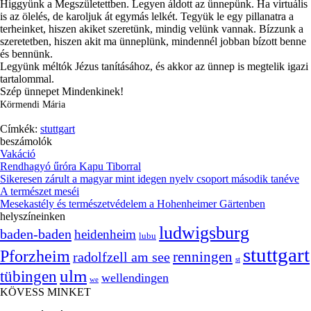
Higgyünk a Megszületettben. Legyen áldott az ünnepünk. Ha virtuális
is az ölelés, de karoljuk át egymás lelkét. Tegyük le egy pillanatra a
terheinket, hiszen akiket szeretünk, mindig velünk vannak. Bízzunk a
szeretetben, hiszen akit ma ünneplünk, mindennél jobban bízott benne
és bennünk.
Legyünk méltók Jézus tanításához, és akkor az ünnep is megtelik igazi
tartalommal.
Szép ünnepet Mindenkinek!
Körmendi Mária
Címkék:
stuttgart
beszámolók
Vakáció
Rendhagyó űróra Kapu Tiborral
Sikeresen zárult a magyar mint idegen nyelv csoport második tanéve
A természet meséi
Mesekastély és természetvédelem a Hohenheimer Gärtenben
helyszíneinken
ludwigsburg
baden-baden
heidenheim
lubu
stuttgart
Pforzheim
radolfzell am see
renningen
st
ulm
tübingen
wellendingen
we
KÖVESS MINKET