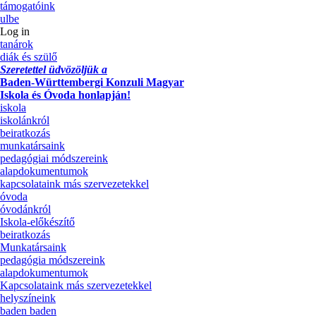
támogatóink
ulbe
Log in
tanárok
diák és szülő
Szeretettel üdvözöljük a
Baden-Württembergi Konzuli Magyar
Iskola és Óvoda honlapján!
iskola
iskolánkról
beiratkozás
munkatársaink
pedagógiai módszereink
alapdokumentumok
kapcsolataink más szervezetekkel
óvoda
óvodánkról
Iskola-előkészítő
beiratkozás
Munkatársaink
pedagógia módszereink
alapdokumentumok
Kapcsolataink más szervezetekkel
helyszíneink
baden baden