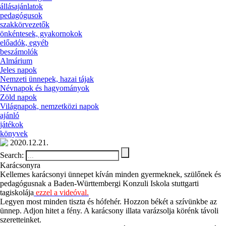
állásajánlatok
pedagógusok
szakkörvezetők
önkéntesek, gyakornokok
előadók, egyéb
beszámolók
Almárium
Jeles napok
Nemzeti ünnepek, hazai tájak
Névnapok és hagyományok
Zöld napok
Világnapok, nemzetközi napok
ajánló
játékok
könyvek
2020.12.21.
Search:
Karácsonyra
Kellemes karácsonyi ünnepet kíván minden gyermeknek, szülőnek és
pedagógusnak a Baden-Württembergi Konzuli Iskola stuttgarti
tagiskolája
ezzel a videóval.
Legyen most minden tiszta és hófehér. Hozzon békét a szívünkbe az
ünnep. Adjon hitet a fény. A karácsony illata varázsolja körénk távoli
szeretteinket.