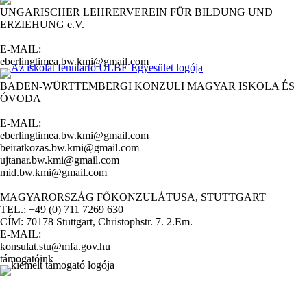
UNGARISCHER LEHRERVEREIN FÜR BILDUNG UND
ERZIEHUNG e.V.
E-MAIL:
eberlingtimea.bw.kmi@gmail.com
BADEN-WÜRTTEMBERGI KONZULI MAGYAR ISKOLA ÉS
ÓVODA
E-MAIL:
eberlingtimea.bw.kmi@gmail.com
beiratkozas.bw.kmi@gmail.com
ujtanar.bw.kmi@gmail.com
mid.bw.kmi@gmail.com
MAGYARORSZÁG FŐKONZULÁTUSA, STUTTGART
TEL.: +49 (0) 711 7269 630
CÍM: 70178 Stuttgart, Christophstr. 7. 2.Em.
E-MAIL:
konsulat.stu@mfa.gov.hu
támogatóink