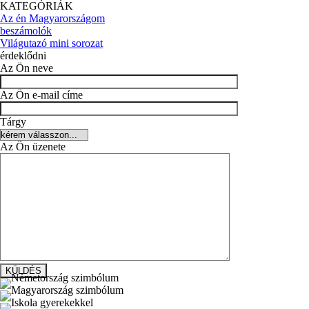
KATEGÓRIÁK
Az én Magyarországom
beszámolók
Világutazó mini sorozat
érdeklődni
Az Ön neve
Az Ön e-mail címe
Tárgy
Az Ön üzenete