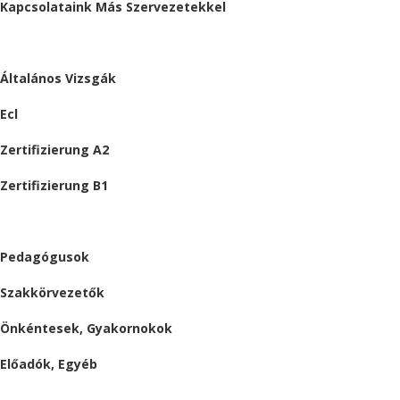
Kapcsolataink Más Szervezetekkel
VIZSGÁK
Általános Vizsgák
Ecl
Zertifizierung A2
Zertifizierung B1
ÁLLÁSAJÁNLATOK
Pedagógusok
Szakkörvezetők
Önkéntesek, Gyakornokok
Előadók, Egyéb
BESZÁMOLÓK