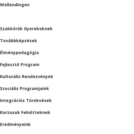
Wellendingen
ESEMÉNYEK
Szakkörök Gyerekeknek
Továbbképzések
Élménypedagógia
Fejlesztő Program
Kulturális Rendezvények
Szociális Programjaink
Integrációs Törekvések
Kurzusok Felnőtteknek
Eredményeink