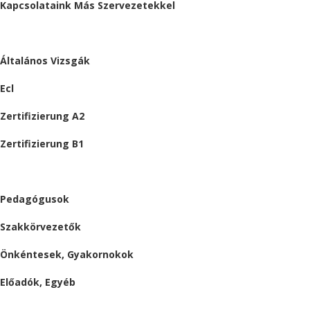
Kapcsolataink Más Szervezetekkel
VIZSGÁK
Általános Vizsgák
Ecl
Zertifizierung A2
Zertifizierung B1
ÁLLÁSAJÁNLATOK
Pedagógusok
Szakkörvezetők
Önkéntesek, Gyakornokok
Előadók, Egyéb
BESZÁMOLÓK