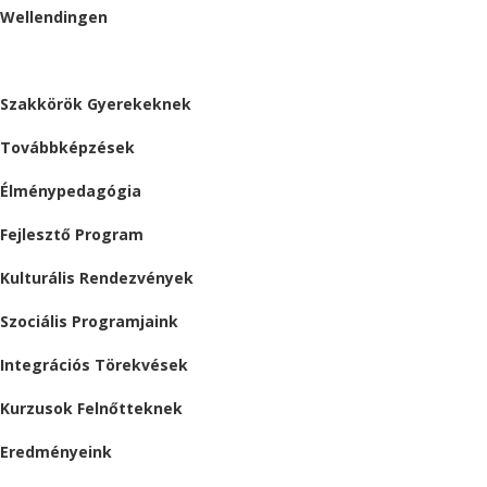
Wellendingen
ESEMÉNYEK
Szakkörök Gyerekeknek
Továbbképzések
Élménypedagógia
Fejlesztő Program
Kulturális Rendezvények
Szociális Programjaink
Integrációs Törekvések
Kurzusok Felnőtteknek
Eredményeink