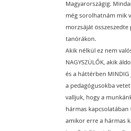
Magyarországig. Mindan
még sorolhatnám mik vo
morzsáját összeszedte pi
tanórákon.
Akik nélkül ez nem val
NAGYSZÜLŐK, akik áldoz
és a háttérben MINDIG 
a pedagógusokba vetett
valljuk, hogy a munká
hármas kapcsolatában tel
amikor erre a hármas k