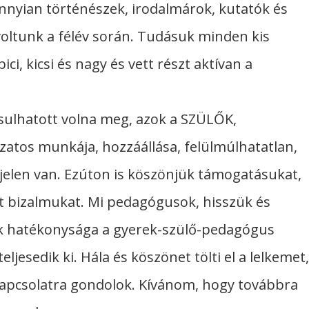
nyian történészek, irodalmárok, kutatók és
ltunk a félév során. Tudásuk minden kis
ci, kicsi és nagy és vett részt aktívan a
ósulhatott volna meg, azok a SZÜLŐK,
atos munkája, hozzáállása, felülmúlhatatlan,
jelen van. Ezúton is köszönjük támogatásukat,
 bizalmukat. Mi pedagógusok, hisszük és
nk hatékonysága a gyerek-szülő-pedagógus
jesedik ki. Hála és köszönet tölti el a lelkemet,
apcsolatra gondolok. Kívánom, hogy továbbra