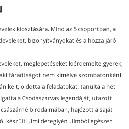
N
velek kiosztására. Mind az 5 csoportban, a
leveleket, bizonyítványokat és a hozza járó
eveleket, meglepetéseket kiérdemelte gyerek,
,aki fáradtságot nem kímélve szombatonként
án kelt, oldotta a feladatokat, tanulta a hét
lgatta a Csodaszarvas legendáját, utazott
i császárné birodalmában, hajózott a saját
ól készült ulmi dereglyén Ulmból egészen