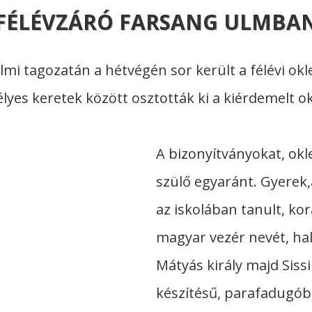
FÉLÉVZÁRÓ FARSANG ULMBA
i tagozatán a hétvégén sor került a félévi okle
lyes keretek között osztották ki a kiérdemelt ok
A bizonyítványokat, okl
szülő egyaránt. Gyerek
az iskolában tanult, kor
magyar vezér nevét, hal
Mátyás király majd Siss
készítésű, parafadugób