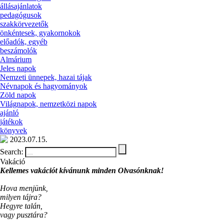
állásajánlatok
pedagógusok
szakkörvezetők
önkéntesek, gyakornokok
előadók, egyéb
beszámolók
Almárium
Jeles napok
Nemzeti ünnepek, hazai tájak
Névnapok és hagyományok
Zöld napok
Világnapok, nemzetközi napok
ajánló
játékok
könyvek
2023.07.15.
Search:
Vakáció
Kellemes vakációt kívánunk minden Olvasónknak!
Hova menjünk,
milyen tájra?
Hegyre talán,
vagy pusztára?