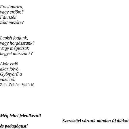
Folyópartra,
vagy erdőre?
Faluszéli
zöld mezőre?
Lepkét fogjunk,
vagy horgásszunk?
Vagy mégiscsak
hegyet másszunk?
Akár erdő
akár folyó,
Gyönyörű a
vakáció!
Zelk Zoltán: Vakáció
Még lehet jelentkezni!
Szeretettel várunk minden új diákot
és pedagógust!