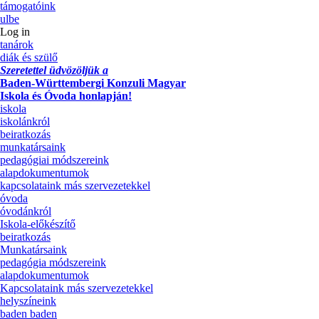
támogatóink
ulbe
Log in
tanárok
diák és szülő
Szeretettel üdvözöljük a
Baden-Württembergi Konzuli Magyar
Iskola és Óvoda honlapján!
iskola
iskolánkról
beiratkozás
munkatársaink
pedagógiai módszereink
alapdokumentumok
kapcsolataink más szervezetekkel
óvoda
óvodánkról
Iskola-előkészítő
beiratkozás
Munkatársaink
pedagógia módszereink
alapdokumentumok
Kapcsolataink más szervezetekkel
helyszíneink
baden baden