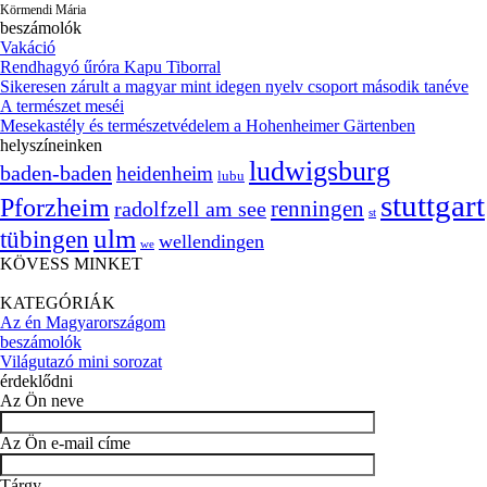
Körmendi Mária
beszámolók
Vakáció
Rendhagyó űróra Kapu Tiborral
Sikeresen zárult a magyar mint idegen nyelv csoport második tanéve
A természet meséi
Mesekastély és természetvédelem a Hohenheimer Gärtenben
helyszíneinken
ludwigsburg
baden-baden
heidenheim
lubu
stuttgart
Pforzheim
radolfzell am see
renningen
st
ulm
tübingen
wellendingen
we
KÖVESS MINKET
KATEGÓRIÁK
Az én Magyarországom
beszámolók
Világutazó mini sorozat
érdeklődni
Az Ön neve
Az Ön e-mail címe
Tárgy