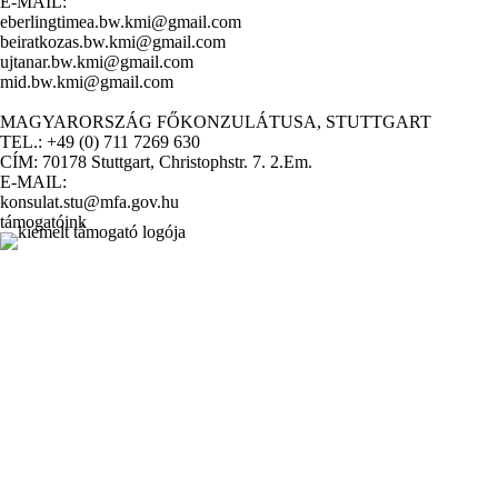
E-MAIL:
eberlingtimea.bw.kmi@gmail.com
beiratkozas.bw.kmi@gmail.com
ujtanar.bw.kmi@gmail.com
mid.bw.kmi@gmail.com
MAGYARORSZÁG FŐKONZULÁTUSA, STUTTGART
TEL.: +49 (0) 711 7269 630
CÍM: 70178 Stuttgart, Christophstr. 7. 2.Em.
E-MAIL:
konsulat.stu@mfa.gov.hu
támogatóink