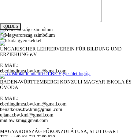
UNGARISCHER LEHRERVEREIN FÜR BILDUNG UND
ERZIEHUNG e.V.
E-MAIL:
eberlingtimea.bw.kmi@gmail.com
BADEN-WÜRTTEMBERGI KONZULI MAGYAR ISKOLA ÉS
ÓVODA
E-MAIL:
eberlingtimea.bw.kmi@gmail.com
beiratkozas.bw.kmi@gmail.com
ujtanar.bw.kmi@gmail.com
mid.bw.kmi@gmail.com
MAGYARORSZÁG FŐKONZULÁTUSA, STUTTGART
TEL.: +49 (0) 711 7269 630