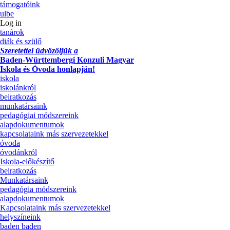
támogatóink
ulbe
Log in
tanárok
diák és szülő
Szeretettel üdvözöljük a
Baden-Württembergi Konzuli Magyar
Iskola és Óvoda honlapján!
iskola
iskolánkról
beiratkozás
munkatársaink
pedagógiai módszereink
alapdokumentumok
kapcsolataink más szervezetekkel
óvoda
óvodánkról
Iskola-előkészítő
beiratkozás
Munkatársaink
pedagógia módszereink
alapdokumentumok
Kapcsolataink más szervezetekkel
helyszíneink
baden baden