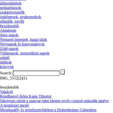
állásajánlatok
pedagógusok
szakkörvezetők
önkéntesek, gyakornokok
előadók, egyéb
beszámolók
Almárium
Jeles napok
Nemzeti ünnepek, hazai tájak
Névnapok és hagyományok
Zöld napok
Világnapok, nemzetközi napok
ajánló
játékok
könyvek
Search:
IMG_5512(2)(1)
beszámolók
Vakáció
Rendhagyó űróra Kapu Tiborral
Sikeresen zárult a magyar mint idegen nyelv csoport második tanéve
A természet meséi
Mesekastély és természetvédelem a Hohenheimer Gärtenben