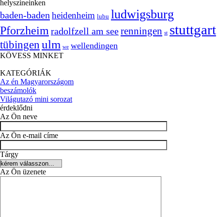
helyszíneinken
ludwigsburg
baden-baden
heidenheim
lubu
stuttgart
Pforzheim
radolfzell am see
renningen
st
ulm
tübingen
wellendingen
we
KÖVESS MINKET
KATEGÓRIÁK
Az én Magyarországom
beszámolók
Világutazó mini sorozat
érdeklődni
Az Ön neve
Az Ön e-mail címe
Tárgy
Az Ön üzenete