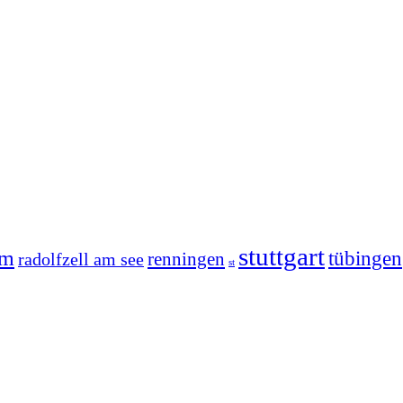
stuttgart
im
tübingen
radolfzell am see
renningen
st