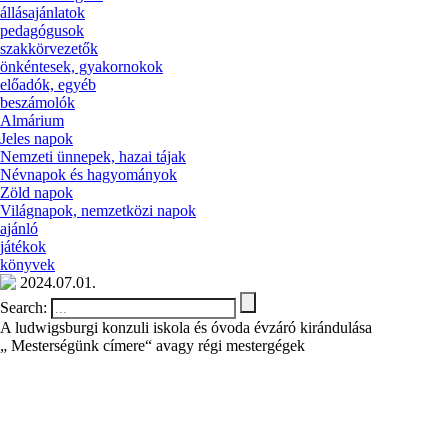
állásajánlatok
pedagógusok
szakkörvezetők
önkéntesek, gyakornokok
előadók, egyéb
beszámolók
Almárium
Jeles napok
Nemzeti ünnepek, hazai tájak
Névnapok és hagyományok
Zöld napok
Világnapok, nemzetközi napok
ajánló
játékok
könyvek
2024.07.01.
Search:
A ludwigsburgi konzuli iskola és óvoda évzáró kirándulása
„ Mesterségünk címere“ avagy régi mestergégek