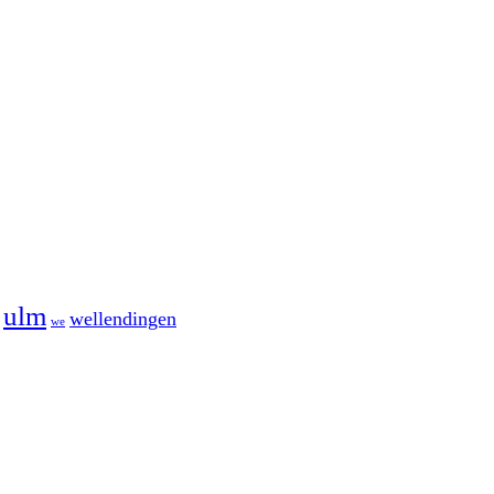
ulm
wellendingen
we