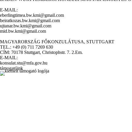
E-MAIL:
eberlingtimea.bw.kmi@gmail.com
beiratkozas.bw.kmi@gmail.com
ujtanar.bw.kmi@gmail.com
mid.bw.kmi@gmail.com
MAGYARORSZÁG FŐKONZULÁTUSA, STUTTGART
TEL.: +49 (0) 711 7269 630
CÍM: 70178 Stuttgart, Christophstr. 7. 2.Em.
E-MAIL:
konsulat.stu@mfa.gov.hu
támogatóink