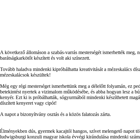
A következő állomáson a szabás-varrás mesterségét ismerhették meg, néhá
barátságkarkötőt készített és volt aki színezett.
Tovább haladva mindenki kipróbálhatta kreativitását a mézeskalács dís
mézeskalácsok készültek!
Még egy régi mesterséget ismerhettünk meg a délelőtt folyamán, ez pedi
betekintést nyertek a vizimalom működésébe, és abba hogyan lesz a búz
kenyér. Ezt ki is próbálhatták, sógyurmából mindenki készíthetett m
díszített kenyeret vagy cipót!
A napot a bizonyítvány osztás és a közös falatozás zárta.
Élményekben dús, gyermek kacajtól hangos, szívet melengető napot töl
ludwigsburgi konzuli magyar iskola évvégi kirándulása mindenki szám