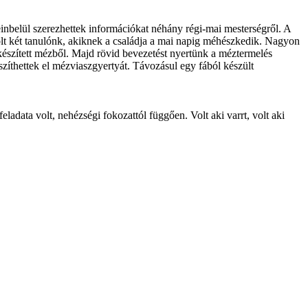
einbelül szerezhettek információkat néhány régi-mai mesterségről. A
lt két tanulónk, akiknek a családja a mai napig méhészkedik. Nagyon
 készített mézből. Majd rövid bevezetést nyertünk a méztermelés
szíthettek el mézviaszgyertyát. Távozásul egy fából készült
ladata volt, nehézségi fokozattól függően. Volt aki varrt, volt aki