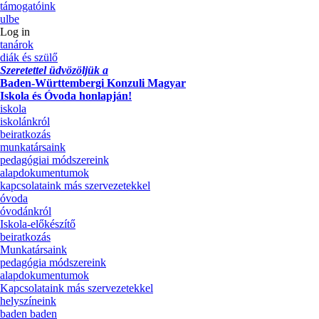
támogatóink
ulbe
Log in
tanárok
diák és szülő
Szeretettel üdvözöljük a
Baden-Württembergi Konzuli Magyar
Iskola és Óvoda honlapján!
iskola
iskolánkról
beiratkozás
munkatársaink
pedagógiai módszereink
alapdokumentumok
kapcsolataink más szervezetekkel
óvoda
óvodánkról
Iskola-előkészítő
beiratkozás
Munkatársaink
pedagógia módszereink
alapdokumentumok
Kapcsolataink más szervezetekkel
helyszíneink
baden baden