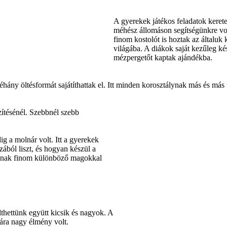
A gyerekek játékos feladatok keret
méhész állomáson segítségünkre vo
finom kostolót is hoztak az általuk
világába. A diákok saját kezűleg ké
mézpergetőt kaptak ajándékba.
ny öltésformát sajátíthattak el. Itt minden korosztálynak más és más fe
zítésénél. Szebbnél szebb
g a molnár volt. Itt a gyerekek
ából liszt, és hogyan készül a
agának finom különböző magokkal
thettünk együtt kicsik és nagyok. A
ára nagy élmény volt.