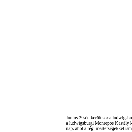
Június 29-én került sor a ludwigsb
a ludwigsburgi Monrepos Kastély ke
nap, ahol a régi mesterségekkel is