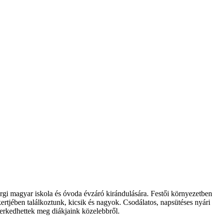
urgi magyar iskola és óvoda évzáró kirándulására. Festői környezetben
rtjében találkoztunk, kicsik és nagyok. Csodálatos, napsütéses nyári
merkedhettek meg diákjaink közelebbről.