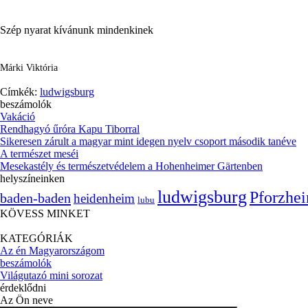
Szép nyarat kívánunk mindenkinek
Márki Viktória
Címkék:
ludwigsburg
beszámolók
Vakáció
Rendhagyó űróra Kapu Tiborral
Sikeresen zárult a magyar mint idegen nyelv csoport második tanéve
A természet meséi
Mesekastély és természetvédelem a Hohenheimer Gärtenben
helyszíneinken
ludwigsburg
Pforzhe
baden-baden
heidenheim
lubu
KÖVESS MINKET
KATEGÓRIÁK
Az én Magyarországom
beszámolók
Világutazó mini sorozat
érdeklődni
Az Ön neve