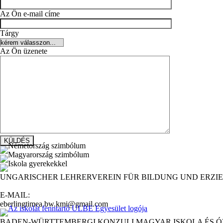
Az Ön e-mail címe
Tárgy
Az Ön üzenete
UNGARISCHER LEHRERVEREIN FÜR BILDUNG UND ERZIE
E-MAIL:
eberlingtimea.bw.kmi@gmail.com
BADEN-WÜRTTEMBERGI KONZULI MAGYAR ISKOLA ÉS 