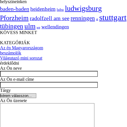
helyszíneinken
ludwigsburg
baden-baden
heidenheim
lubu
stuttgart
Pforzheim
radolfzell am see
renningen
st
ulm
tübingen
wellendingen
we
KÖVESS MINKET
KATEGÓRIÁK
Az én Magyarországom
beszámolók
Világutazó mini sorozat
érdeklődni
Az Ön neve
Az Ön e-mail címe
Tárgy
Az Ön üzenete