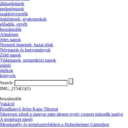
állásajánlatok
pedagógusok
szakkörvezetők
önkéntesek, gyakornokok
előadók, egyéb
beszámolók
Almárium
Jeles napok
Nemzeti ünnepek, hazai tájak
Névnapok és hagyományok
Zöld napok
Világnapok, nemzetközi napok
ajánló
játékok
könyvek
Search:
IMG_2154(1)(1)
beszámolók
Vakáció
Rendhagyó űróra Kapu Tiborral
Sikeresen zárult a magyar mint idegen nyelv csoport második tanéve
A természet meséi
Mesekastély és természetvédelem a Hohenheimer Gärtenben