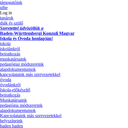
támogatóink
ulbe
Log in
tanárok
diák és szülő
Szeretettel üdvözöljük a
Baden-Württembergi Konzuli Magyar
Iskola és Óvoda honlapján!
iskola
iskolánkról
beiratkozás
munkatársaink
pedagógiai módszereink
alapdokumentumok
kapcsolataink más szervezetekkel
óvoda
óvodánkról
Iskola-előkészítő
beiratkozás
Munkatársaink
pedagógia módszereink
alapdokumentumok
Kapcsolataink más szervezetekkel
helyszíneink
baden baden