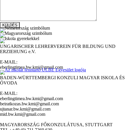
UNGARISCHER LEHRERVEREIN FÜR BILDUNG UND
ERZIEHUNG e.V.
E-MAIL:
eberlingtimea.bw.kmi@gmail.com
BADEN-WÜRTTEMBERGI KONZULI MAGYAR ISKOLA ÉS
ÓVODA
E-MAIL:
eberlingtimea.bw.kmi@gmail.com
beiratkozas.bw.kmi@gmail.com
ujtanar.bw.kmi@gmail.com
mid.bw.kmi@gmail.com
MAGYARORSZÁG FŐKONZULÁTUSA, STUTTGART
TEL.: +49 (0) 711 7269 630