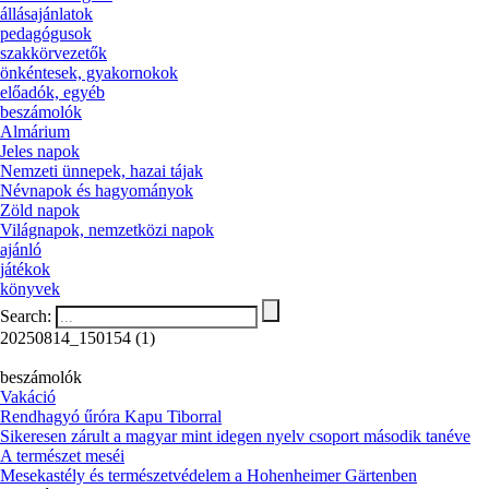
állásajánlatok
pedagógusok
szakkörvezetők
önkéntesek, gyakornokok
előadók, egyéb
beszámolók
Almárium
Jeles napok
Nemzeti ünnepek, hazai tájak
Névnapok és hagyományok
Zöld napok
Világnapok, nemzetközi napok
ajánló
játékok
könyvek
Search:
20250814_150154 (1)
beszámolók
Vakáció
Rendhagyó űróra Kapu Tiborral
Sikeresen zárult a magyar mint idegen nyelv csoport második tanéve
A természet meséi
Mesekastély és természetvédelem a Hohenheimer Gärtenben