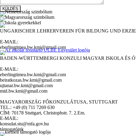
UNGARISCHER LEHRERVEREIN FÜR BILDUNG UND ERZIE
E-MAIL:
eberlingtimea.bw.kmi@gmail.com
BADEN-WÜRTTEMBERGI KONZULI MAGYAR ISKOLA ÉS 
E-MAIL:
eberlingtimea.bw.kmi@gmail.com
beiratkozas.bw.kmi@gmail.com
ujtanar.bw.kmi@gmail.com
mid.bw.kmi@gmail.com
MAGYARORSZÁG FŐKONZULÁTUSA, STUTTGART
TEL.: +49 (0) 711 7269 630
CÍM: 70178 Stuttgart, Christophstr. 7. 2.Em.
E-MAIL:
konsulat.stu@mfa.gov.hu
támogatóink