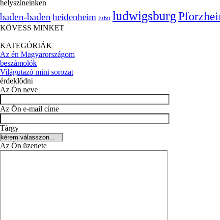
helyszíneinken
ludwigsburg
Pforzhe
baden-baden
heidenheim
lubu
KÖVESS MINKET
KATEGÓRIÁK
Az én Magyarországom
beszámolók
Világutazó mini sorozat
érdeklődni
Az Ön neve
Az Ön e-mail címe
Tárgy
Az Ön üzenete