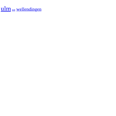
ulm
wellendingen
we