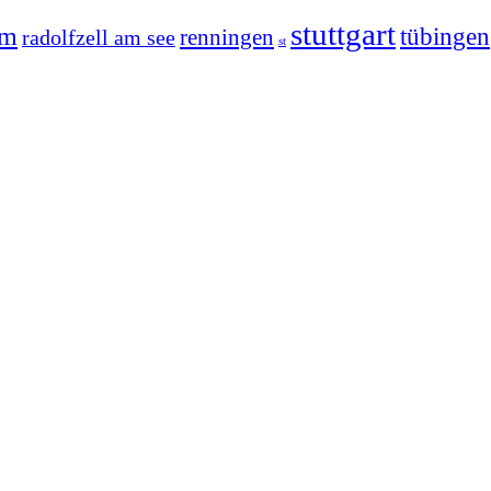
stuttgart
im
tübingen
radolfzell am see
renningen
st