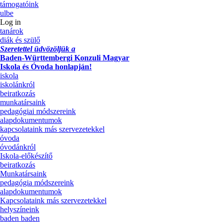
támogatóink
ulbe
Log in
tanárok
diák és szülő
Szeretettel üdvözöljük a
Baden-Württembergi Konzuli Magyar
Iskola és Óvoda honlapján!
iskola
iskolánkról
beiratkozás
munkatársaink
pedagógiai módszereink
alapdokumentumok
kapcsolataink más szervezetekkel
óvoda
óvodánkról
Iskola-előkészítő
beiratkozás
Munkatársaink
pedagógia módszereink
alapdokumentumok
Kapcsolataink más szervezetekkel
helyszíneink
baden baden