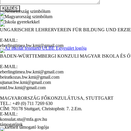
UNGARISCHER LEHRERVEREIN FÜR BILDUNG UND ERZIE
E-MAIL:
eberlingtimea.bw.kmi@gmail.com
BADEN-WÜRTTEMBERGI KONZULI MAGYAR ISKOLA ÉS 
E-MAIL:
eberlingtimea.bw.kmi@gmail.com
beiratkozas.bw.kmi@gmail.com
ujtanar.bw.kmi@gmail.com
mid.bw.kmi@gmail.com
MAGYARORSZÁG FŐKONZULÁTUSA, STUTTGART
TEL.: +49 (0) 711 7269 630
CÍM: 70178 Stuttgart, Christophstr. 7. 2.Em.
E-MAIL:
konsulat.stu@mfa.gov.hu
támogatóink