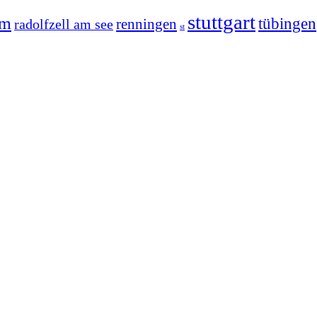
stuttgart
im
tübingen
radolfzell am see
renningen
st