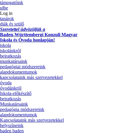
támogatóink
ulbe
Log in
tanárok
diák és szülő
Szeretettel üdvözöljük a
Baden-Württembergi Konzuli Magyar
Iskola és Óvoda honlapján!
iskola
iskolánkról
beiratkozás
munkatársaink
pedagógiai módszereink
alapdokumentumok
kapcsolataink más szervezetekkel
óvoda
óvodánkról
Iskola-előkészítő
beiratkozás
Munkatársaink
pedagógia módszereink
alapdokumentumok
Kapcsolataink más szervezetekkel
helyszíneink
baden baden