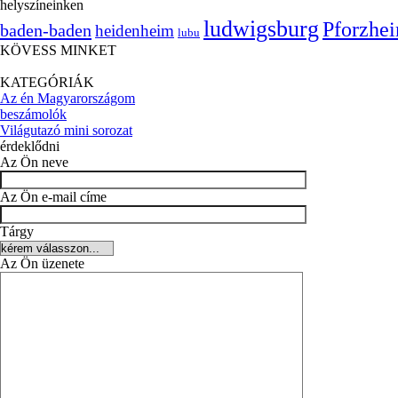
helyszíneinken
ludwigsburg
Pforzhe
baden-baden
heidenheim
lubu
KÖVESS MINKET
KATEGÓRIÁK
Az én Magyarországom
beszámolók
Világutazó mini sorozat
érdeklődni
Az Ön neve
Az Ön e-mail címe
Tárgy
Az Ön üzenete