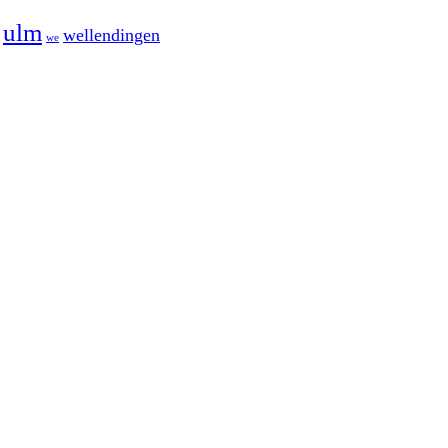
ulm
wellendingen
we