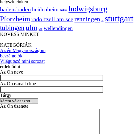
helyszíneinken
ludwigsburg
baden-baden
heidenheim
lubu
stuttgart
Pforzheim
radolfzell am see
renningen
st
ulm
tübingen
wellendingen
we
KÖVESS MINKET
KATEGÓRIÁK
Az én Magyarországom
beszámolók
Világutazó mini sorozat
érdeklődni
Az Ön neve
Az Ön e-mail címe
Tárgy
Az Ön üzenete