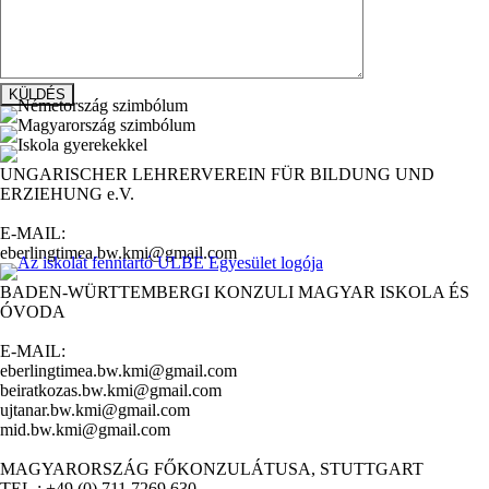
UNGARISCHER LEHRERVEREIN FÜR BILDUNG UND
ERZIEHUNG e.V.
E-MAIL:
eberlingtimea.bw.kmi@gmail.com
BADEN-WÜRTTEMBERGI KONZULI MAGYAR ISKOLA ÉS
ÓVODA
E-MAIL:
eberlingtimea.bw.kmi@gmail.com
beiratkozas.bw.kmi@gmail.com
ujtanar.bw.kmi@gmail.com
mid.bw.kmi@gmail.com
MAGYARORSZÁG FŐKONZULÁTUSA, STUTTGART
TEL.: +49 (0) 711 7269 630