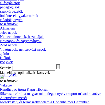
állásajánlatok
pedagógusok
szakkörvezetők
önkéntesek, gyakornokok
előadók, egyéb
beszámolók
Almárium
Jeles napok
Nemzeti ünnepek, hazai tájak
Névnapok és hagyományok
Zöld napok
Világnapok, nemzetközi napok
ajánló
játékok
könyvek
Search:
kiemeltkep_optimalizalt_konyvek
beszámolók
Vakáció
Rendhagyó űróra Kapu Tiborral
Sikeresen zárult a magyar mint idegen nyelv csoport második tanéve
A természet meséi
Mesekastély és természetvédelem a Hohenheimer Gärtenben