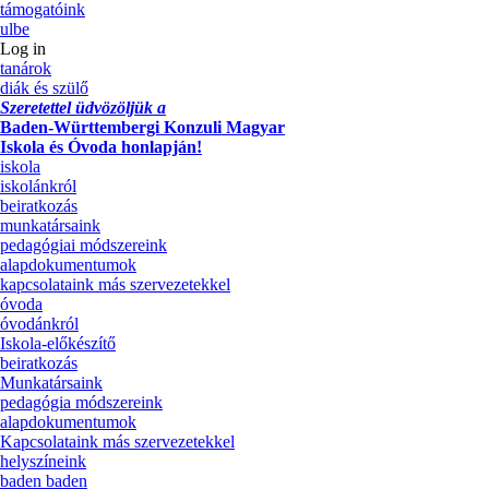
támogatóink
ulbe
Log in
tanárok
diák és szülő
Szeretettel üdvözöljük a
Baden-Württembergi Konzuli Magyar
Iskola és Óvoda honlapján!
iskola
iskolánkról
beiratkozás
munkatársaink
pedagógiai módszereink
alapdokumentumok
kapcsolataink más szervezetekkel
óvoda
óvodánkról
Iskola-előkészítő
beiratkozás
Munkatársaink
pedagógia módszereink
alapdokumentumok
Kapcsolataink más szervezetekkel
helyszíneink
baden baden