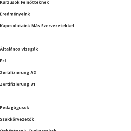
Kurzusok Felnőtteknek
Eredményeink
Kapcsolataink Más Szervezetekkel
VIZSGÁK
Általános Vizsgák
Ecl
Zertifizierung A2
Zertifizierung B1
ÁLLÁSAJÁNLATOK
Pedagógusok
Szakkörvezetők
Önkéntesek, Gyakornokok