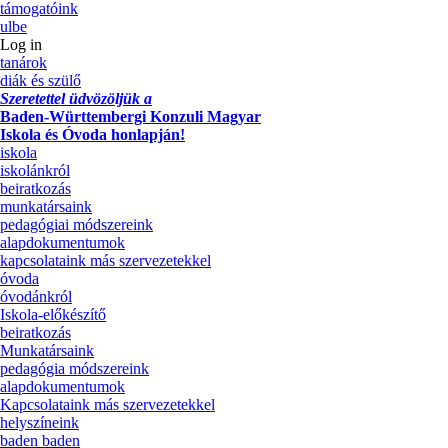
támogatóink
ulbe
Log in
tanárok
diák és szülő
Szeretettel üdvözöljük a
Baden-Württembergi Konzuli Magyar
Iskola és Óvoda honlapján!
iskola
iskolánkról
beiratkozás
munkatársaink
pedagógiai módszereink
alapdokumentumok
kapcsolataink más szervezetekkel
óvoda
óvodánkról
Iskola-előkészítő
beiratkozás
Munkatársaink
pedagógia módszereink
alapdokumentumok
Kapcsolataink más szervezetekkel
helyszíneink
baden baden