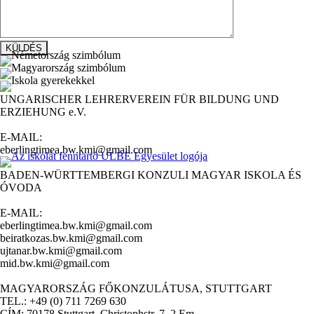
UNGARISCHER LEHRERVEREIN FÜR BILDUNG UND
ERZIEHUNG e.V.
E-MAIL:
eberlingtimea.bw.kmi@gmail.com
BADEN-WÜRTTEMBERGI KONZULI MAGYAR ISKOLA ÉS
ÓVODA
E-MAIL:
eberlingtimea.bw.kmi@gmail.com
beiratkozas.bw.kmi@gmail.com
ujtanar.bw.kmi@gmail.com
mid.bw.kmi@gmail.com
MAGYARORSZÁG FŐKONZULÁTUSA, STUTTGART
TEL.: +49 (0) 711 7269 630
CÍM: 70178 Stuttgart, Christophstr. 7. 2.Em.