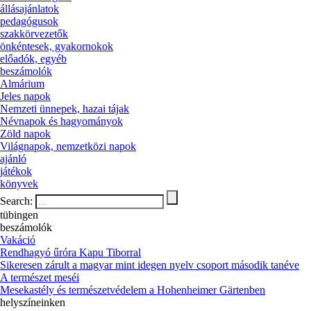
állásajánlatok
pedagógusok
szakkörvezetők
önkéntesek, gyakornokok
előadók, egyéb
beszámolók
Almárium
Jeles napok
Nemzeti ünnepek, hazai tájak
Névnapok és hagyományok
Zöld napok
Világnapok, nemzetközi napok
ajánló
játékok
könyvek
Search:
tübingen
beszámolók
Vakáció
Rendhagyó űróra Kapu Tiborral
Sikeresen zárult a magyar mint idegen nyelv csoport második tanéve
A természet meséi
Mesekastély és természetvédelem a Hohenheimer Gärtenben
helyszíneinken