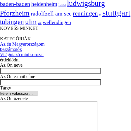
ludwigsburg
baden-baden
heidenheim
lubu
stuttgart
Pforzheim
radolfzell am see
renningen
st
ulm
tübingen
wellendingen
we
KÖVESS MINKET
KATEGÓRIÁK
Az én Magyarországom
beszámolók
Világutazó mini sorozat
érdeklődni
Az Ön neve
Az Ön e-mail címe
Tárgy
Az Ön üzenete