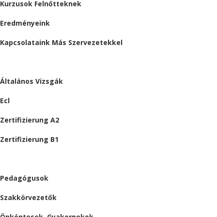
Kurzusok Felnőtteknek
Eredményeink
Kapcsolataink Más Szervezetekkel
VIZSGÁK
Általános Vizsgák
Ecl
Zertifizierung A2
Zertifizierung B1
ÁLLÁSAJÁNLATOK
Pedagógusok
Szakkörvezetők
Önkéntesek, Gyakornokok